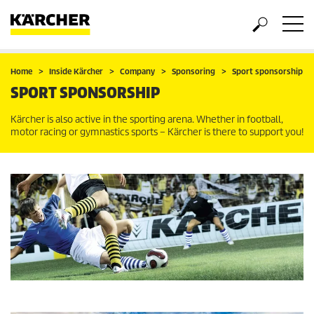
Home
Inside Kärcher
Company
Sponsoring
Sport sponsorship
SPORT SPONSORSHIP
Kärcher is also active in the sporting arena. Whether in football,
motor racing or gymnastics sports – Kärcher is there to support you!