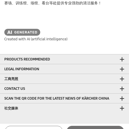
赛场、训练馆、场馆、看台等处提供专业强劲的清洁服务！
Created with AI (artificial intelligence)
PRODUCTS RECOMMENDED
LEGAL INFORMATION
工商亮照
CONTACT US
SCAN THE QR CODE FOR THE LATEST NEWS OF KÄRCHER CHINA
社交媒体