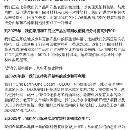
我们正在改善我们的产品和产品表面的稳定性，以实现无塑料包装。与此
同时，我们通过使用可回收材料来代替一次性塑料，我们还通过使用替代
品来替换不可回收的包装，比如说我们的FC 7硬地板清洁剂的包装镶嵌物
成分由聚苯乙烯塑料泡沫变成了一种纸浆。
到2025年，我们家用和工商业产品的可回收塑料成分将提高到50%:
我们正在系统地减少并更换产品中的原生塑料量，比如我们的高压清洗机
喷枪，我们就使用了部分可回收材料和一些尼龙66。这部分可回收材料
是从气囊织物和其他产品生产过程中的废料提取出来的。我们的经典产品
T11/1真空吸尘器，60*%由可回收塑料组成。这样我们就可以通过回收
材料实现循环。
*所有的塑料部件，其中不包含附件
自2020年起，我们支持海洋塑料的减少和再利用:
我们与One Earth-One Ocean（OEOO）环保组织合作，减少海洋塑料
造成的污染。OEOO的目标是清除世界水域的塑料垃圾，按类型分类，然
后进行处理。此外，OEOO还参与了石油净化、微塑料以及有关水污染主
题的研究、教育和文件编制等领域。我们支持水净化和循环经济项目以及
OEOO的技术创新。我们组织全球范围内的卡赫清洁日，鼓励员工参与区
域水域的清洁活动。
到2025年，我们的目标是实现零塑料废物试点生产:
我们希望将本地供应商的塑料包装废物减少到零，从而使我们的总部成为