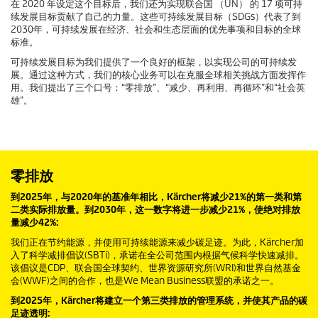
在 2020 年设定这个目标后，我们还为实现联合国 （UN） 的 17 项可持
续发展目标贡献了自己的力量。这些可持续发展目标（SDGs）代表了到
2030年，可持续发展在经济、社会和生态层面的优先事项和目标的全球
标准。
可持续发展目标为我们提供了一个良好的框架，以实现公司的可持续发
展。通过这种方式，我们的核心业务可以在克服全球相关挑战方面发挥作
用。我们提出了三个口号：“零排放”、“减少、再利用、再循环”和“社会英
雄”。
零排放
到2025年，与2020年的基准年相比，Kärcher将减少21%的第一类和第
二类实际排放量。到2030年，这一数字将进一步减少21%，使绝对排放
量减少42%:
我们正在节约能源，并使用可持续能源来减少碳足迹。为此，Kärcher加
入了科学减排倡议(SBTi)，承诺在全公司范围内根据气候科学快速减排。
该倡议是CDP、联合国全球契约、世界资源研究所(WRI)和世界自然基金
会(WWF)之间的合作，也是We Mean Business联盟的承诺之一。
到2025年，Kärcher将建立一个第三类排放的管理系统，并使其产品的碳
足迹透明: