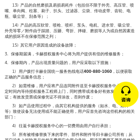
13) 产品的自然磨损及易损易耗件（包括但不限于外壳、高压管、喷
嘴、单向阀、柱塞、刷子、扒头、过滤器、尘袋、传动皮带、齿轮、电
瓶、吸尘管、刮条等）；
14) 产品的高压软管、喷枪、喷杆、泵头、电机、进水管、吸尘管、
外壳等零／附件由于踩踏、压砸、弯折、摔碰、磨损等人为或自然因素造
成的损坏不在保修范围之列；
15) 其它用户原因造成的设备故障；
3. 保修期届满，卡赫授权服务中心将为用户提供有偿的维修服务；
4. 保修期内，产品出现质量问题的，用户应采取以下措施：
1) 用户拨打卡赫全国统一服务热线电话
400-880-1060
，以便获取
正确的产品服务信息；
2) 如需维修，用户应将产品连同附件送至卡赫授权服务中心或在约
定时间内等待授权服务工程师上门，同时携带或准备好有效发票和保修凭
证；有效发货票或保修凭证不得涂改，否则作废；
3) 如产品使用过程中，由其它机构提供的服务（如水、电、燃料
等）致使设备无法使用或不能正确使用，用户应首先咨询这些机构的相关
部门：
4) 往返卡赫授权服务中心的一切费用由用户自行承担；
5) 所有被维修替换下来的零件、部件和附件等归卡赫公司所有；从