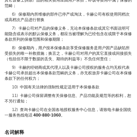
其它设备上拆除产品的相关费用应由用户承担，即该等费用不属于保修的
范畴；
6) 保修期内所维修的部件已停产或淘汰，卡赫公司有权使用同档次
或高档次产品进行替换
7) 卡赫公司对产品的保修义务，无论本保修条款或其它书面说明可
能隐含或表示的默认保修义务，都应当被理解为已经包含在或限于本保修
条款所列的保修范围和保修期限；
8) 保修期内，用户按本保修条款享受保修服务是用户因产品缺陷所
受损失的唯一补救措施；换言之，卡赫公司对用户的其它直接或间接损失
（包括但不限于数据的丢失、期待的利益等）不负任何责任；
9) 卡赫的经销商或其代理人以及卡赫公司授权的服务点均无权代表
卡赫公司承担超出本保修条款范畴的义务，亦无权放弃卡赫公司在本保修
条款下的任何权力；
10) 中国有关法律的强制性规定适用于本保修条款
11) 卡赫公司保留调整有关保修信息、产品功能及规范等的权利，恕
不另行通知；
12) 查询卡赫公司在全国各地授权服务中心信息，请致电卡赫全国统
一服务热线电话
400-880-1060
。
名词解释