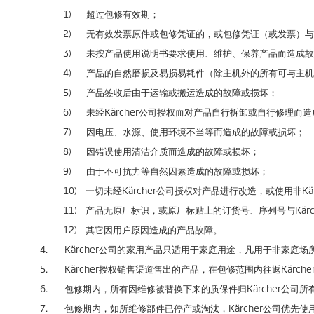
1) 超过包修有效期；
2) 无有效发票原件或包修凭证的，或包修凭证（或发票）与
3) 未按产品使用说明书要求使用、维护、保养产品而造成故
4) 产品的自然磨损及易损易耗件（除主机外的所有可与主机
5) 产品签收后由于运输或搬运造成的故障或损坏；
6) 未经Kärcher公司授权而对产品自行拆卸或自行修理而
7) 因电压、水源、使用环境不当等而造成的故障或损坏；
8) 因错误使用清洁介质而造成的故障或损坏；
9) 由于不可抗力等自然因素造成的故障或损坏；
10) 一切未经Kärcher公司授权对产品进行改造，或使用非Kä
11) 产品无原厂标识，或原厂标贴上的订货号、序列号与Kärc
12) 其它因用户原因造成的产品故障。
4. Kärcher公司的家用产品只适用于家庭用途，凡用于非家庭
5. Kärcher授权销售渠道售出的产品，在包修范围内往返Kärch
6. 包修期内，所有因维修被替换下来的质保件归Kärcher公司所
7. 包修期内，如所维修部件已停产或淘汰，Kärcher公司优先