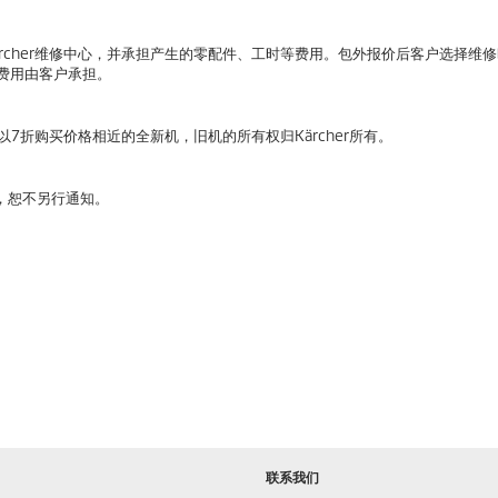
rcher维修中心，并承担产生的零配件、工时等费用。包外报价后客户选择维
流费用由客户承担。
7折购买价格相近的全新机，旧机的所有权归Kärcher所有。
利，恕不另行通知。
联系我们