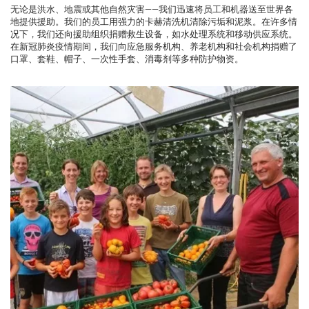
无论是洪水、地震或其他自然灾害——我们迅速将员工和机器送至世界各
地提供援助。我们的员工用强力的卡赫清洗机清除污垢和泥浆。在许多情
况下，我们还向援助组织捐赠救生设备，如水处理系统和移动供应系统。
在新冠肺炎疫情期间，我们向应急服务机构、养老机构和社会机构捐赠了
口罩、套鞋、帽子、一次性手套、消毒剂等多种防护物资。