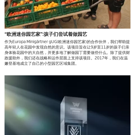
“欧洲迷你园艺家”:孩子们尝试着做园艺
作为Europa Minigärtner gUG(欧洲迷你园艺家)的合作伙伴，我们帮助提
高年轻人在花园中发现自然的意识。该项目旨在让9岁至11岁的孩子们亲
身体验花园中的大自然，并更多地了解做园丁需要做些什么。除了提供财
政援助外，我们还在战略和运作层面上支持该项目。2017年，我们在温
嫩登基地成立了自己的小型园艺区域集团。